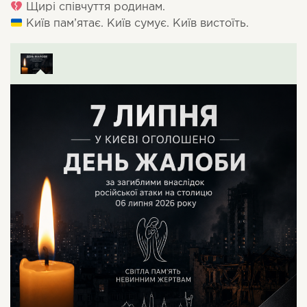
Щирі співчуття родинам.
Київ пам’ятає. Київ сумує. Київ вистоїть.