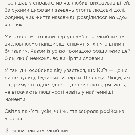
поспішав у справах, мріяв, любив, виховував дітей.
За сухими цифрами зведень стоять людські долі,
родини, чиє життя назавжди розділилося на «до» і
«після».
Ми схиляємо голови перед пам’яттю загиблих та
висловлюємо найщиріші співчуття їхнім рідним і
близьким. Разом із усією громадою розділяємо цей
біль, який неможливо виміряти словами.
У такі дні особливо відчувається, що Київ — це не
лише вулиці, будинки та парки. Це люди. Люди, які
підтримують одне одного, допомагають, рятують,
не втрачають людяності навіть у найтемніші
моменти.
Світла пам’ять усім, чиї життя забрала російська
агресія.
Вічна пам’ять загиблим.