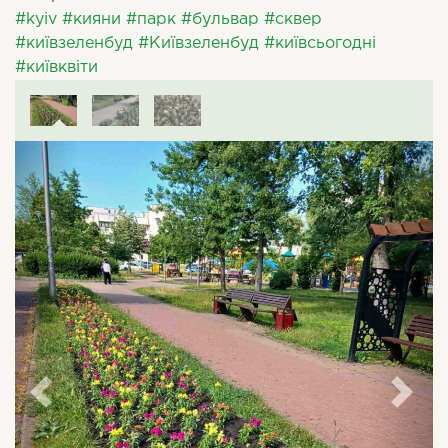
#kyiv
#кияни
#парк
#бульвар
#сквер
#київзеленбуд
#Київзеленбуд
#київсьогодні
#київквіти