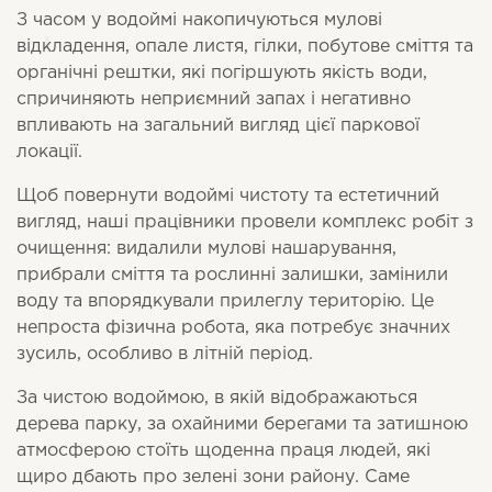
З часом у водоймі накопичуються мулові
відкладення, опале листя, гілки, побутове сміття та
органічні рештки, які погіршують якість води,
спричиняють неприємний запах і негативно
впливають на загальний вигляд цієї паркової
локації.
Щоб повернути водоймі чистоту та естетичний
вигляд, наші працівники провели комплекс робіт з
очищення: видалили мулові нашарування,
прибрали сміття та рослинні залишки, замінили
воду та впорядкували прилеглу територію. Це
непроста фізична робота, яка потребує значних
зусиль, особливо в літній період.
За чистою водоймою, в якій відображаються
дерева парку, за охайними берегами та затишною
атмосферою стоїть щоденна праця людей, які
щиро дбають про зелені зони району. Саме