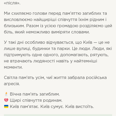
«після».
Ми схиляємо голови перед пам’яттю загиблих та
висловлюємо найщиріші співчуття їхнім рідним і
близьким. Разом із усією громадою розділяємо цей
біль, який неможливо виміряти словами.
У такі дні особливо відчувається, що Київ — це не
лише вулиці, будинки та парки. Це люди. Люди, які
підтримують одне одного, допомагають, рятують,
не втрачають людяності навіть у найтемніші
моменти.
Світла пам’ять усім, чиї життя забрала російська
агресія.
Вічна пам’ять загиблим.
Щирі співчуття родинам.
Київ пам’ятає. Київ сумує. Київ вистоїть.