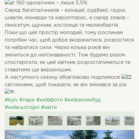
160 однорічних – лише 5,5%
Серед багаторічників – ехінацеї, рудбекії, гаури,
шавлія, монарди та каріоптерис, а серед злаків –
пенісетум, щучник, костриця та мюленбергія.
Поки що цей простір молодий, тому рослинам
потрібен час, щоб добре вкоренитися, розростися
та набратися сили. Через кілька років він
зміниться до непізнаваності. Тож будемо разом
спостерігати, як цей квітник розростатиметься та
ставатиме ще виразнішим.
А наступного сезону обов’язково поділимося
світлинами, щоб показати, як він змінився за рік
.
#kyiv
#парк
#київфото
#київзеленбуд
#київсьогодні
#квіти