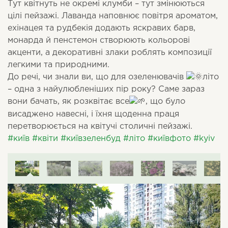
Тут квітнуть не окремі клумби – тут змінюються
цілі пейзажі. Лаванда наповнює повітря ароматом,
ехінацея та рудбекія додають яскравих барв,
монарда й пенстемон створюють кольорові
акценти, а декоративні злаки роблять композиції
легкими та природними.
До речі, чи знали ви, що для озеленювачів
літо
– одна з найулюбленіших пір року? Саме зараз
вони бачать, як розквітає все
, що було
висаджено навесні, і їхня щоденна праця
перетворюється на квітучі столичні пейзажі.
#київ
#квіти
#київзеленбуд
#літо
#київфото
#kyiv