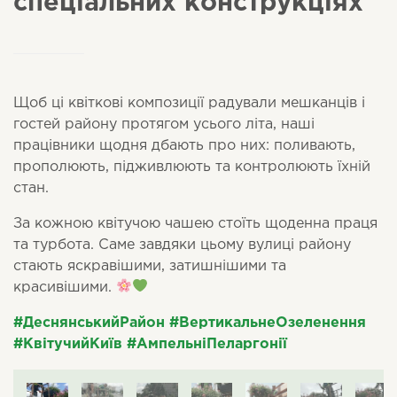
спеціальних конструкціях
Щоб ці квіткові композиції радували мешканців і
гостей району протягом усього літа, наші
працівники щодня дбають про них: поливають,
прополюють, підживлюють та контролюють їхній
стан.
За кожною квітучою чашею стоїть щоденна праця
та турбота. Саме завдяки цьому вулиці району
стають яскравішими, затишнішими та
красивішими.
#ДеснянськийРайон
#ВертикальнеОзеленення
#КвітучийКиїв
#АмпельніПеларгонії