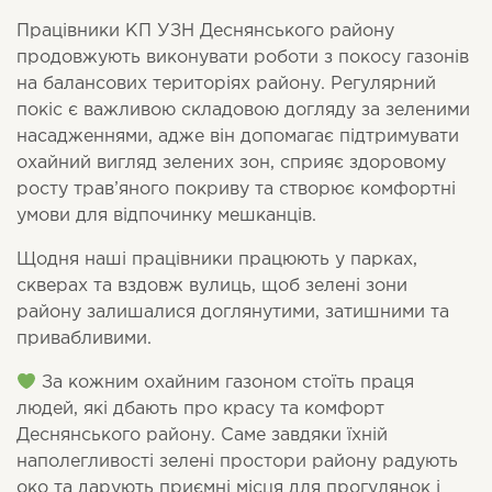
Працівники КП УЗН Деснянського району
продовжують виконувати роботи з покосу газонів
на балансових територіях району. Регулярний
покіс є важливою складовою догляду за зеленими
насадженнями, адже він допомагає підтримувати
охайний вигляд зелених зон, сприяє здоровому
росту трав’яного покриву та створює комфортні
умови для відпочинку мешканців.
Щодня наші працівники працюють у парках,
скверах та вздовж вулиць, щоб зелені зони
району залишалися доглянутими, затишними та
привабливими.
За кожним охайним газоном стоїть праця
людей, які дбають про красу та комфорт
Деснянського району. Саме завдяки їхній
наполегливості зелені простори району радують
око та дарують приємні місця для прогулянок і