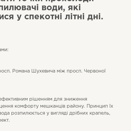
пилювачі води, які
я у спекотні літні дні.
ами:
росп. Романа Шухевича між просп. Червоної
 ефективним рішенням для зниження
щення комфорту мешканців району. Принцип їх
ода розпилюється у вигляді дрібних крапель,
ект.