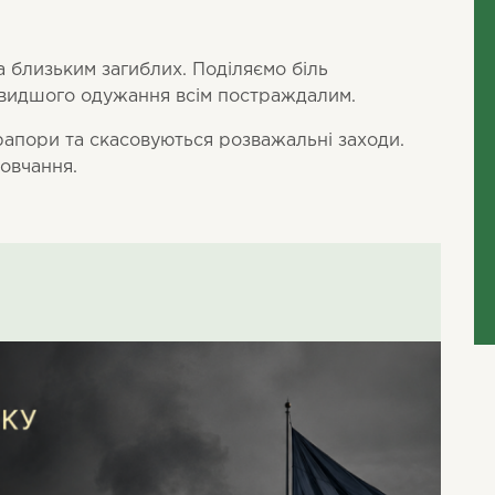
 близьким загиблих. Поділяємо біль
швидшого одужання всім постраждалим.
апори та скасовуються розважальні заходи.
овчання.