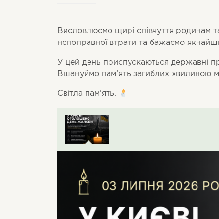
Висловлюємо щирі співчуття родинам та
непоправної втрати та бажаємо якнай
У цей день приспускаються державні пр
Вшануймо пам’ять загиблих хвилиною м
Світла пам’ять.