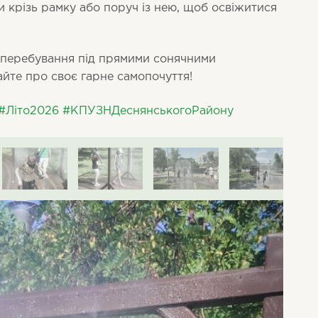
 крізь рамку або поруч із нею, щоб освіжитися
.
 перебування під прямими сонячними
айте про своє гарне самопочуття!
#Літо2026
#КПУЗНДеснянськогоРайону