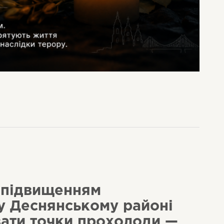
м підвищенням
у Деснянському районі
ати точки прохолоди —