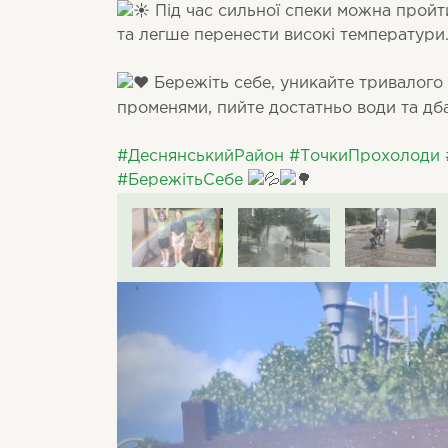
Під час сильної спеки можна пройти
та легше перенести високі температури
Бережіть себе, уникайте тривалого
променями, пийте достатньо води та дб
#ДеснянськийРайон
#ТочкиПрохолоди
#БережітьСебе