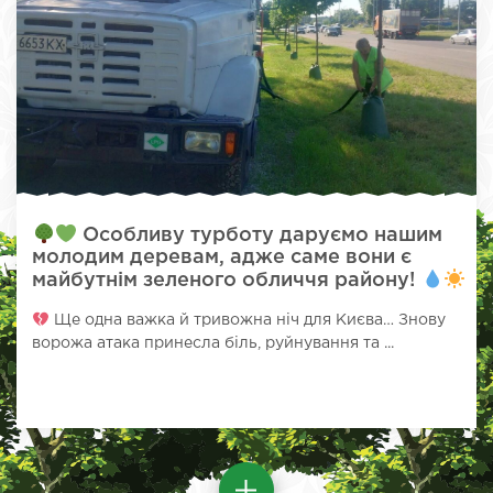
Особливу турботу даруємо нашим
молодим деревам, адже саме вони є
майбутнім зеленого обличчя району!
Ще одна важка й тривожна ніч для Києва… Знову
ворожа атака принесла біль, руйнування та ...