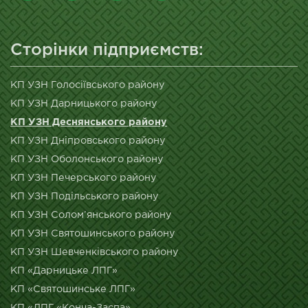
Сторінки підприємств:
КП УЗН Голосіївського району
КП УЗН Дарницького району
КП УЗН Деснянського району
КП УЗН Дніпровського району
КП УЗН Оболонського району
КП УЗН Печерського району
КП УЗН Подільського району
КП УЗН Солом’янського району
КП УЗН Святошинського району
КП УЗН Шевченківського району
КП «Дарницьке ЛПГ»
КП «Святошинське ЛПГ»
КП «ЛПГ «Конча-Заспа»