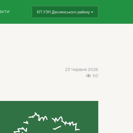
акти
КП УЗН Деснянського району
23 Червня 2026
50