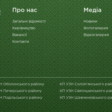
Про нас
Медіа
Загальні відомості
Новини
Керівництво
Фотогалерея
Вакансії
Відеогалерея
Контакти
Н Оболонського району
КП УЗН Солом’янського ра
Н Печерського району
КП УЗН Святошинського ра
Н Подільського району
КП УЗН Шевченківського р