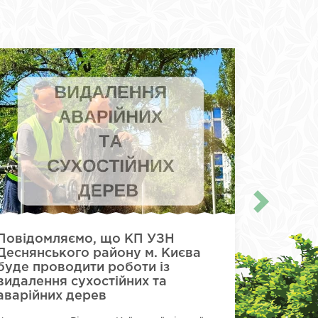
Повідомляємо, що КП УЗН
Оха
Деснянського району м. Києва
щоденно
буде проводити роботи із
наших п
видалення сухостійних та
Працівни
аварійних дерев
продовжу