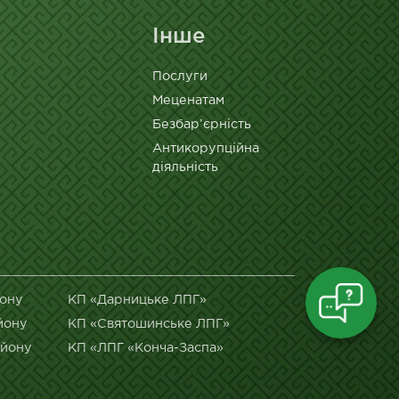
Інше
Послуги
Меценатам
Безбар’єрність
Антикорупційна
діяльність
йону
КП «Дарницьке ЛПГ»
йону
КП «Святошинське ЛПГ»
айону
КП «ЛПГ «Конча-Заспа»