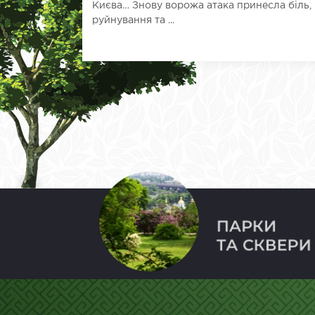
Києва… Знову ворожа атака принесла біль,
руйнування та ...