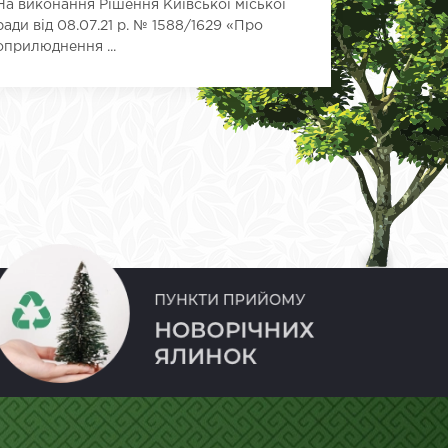
На виконання Рішення Київської міської
газонів н
ради від 08.07.21 р. № 1588/1629 «Про
Регулярний
оприлюднення ...