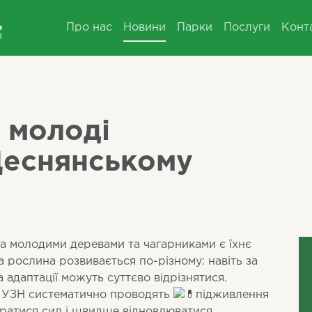
Про нас
Новини
Парки
Послуги
Конт
 молоді
Деснянському
а молодими деревами та чагарниками є їхнє
 рослина розвивається по-різному: навіть за
 адаптації можуть суттєво відрізнятися.
П УЗН систематично проводять
підживлення
иратися сил і швидше відновлюватися.