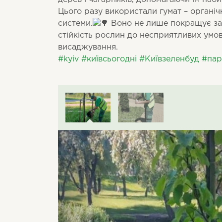
Цього разу використали гумат – органіч
системи.
Воно не лише покращує за
стійкість рослин до несприятливих умо
висаджування.
#kyiv
#київсьогодні
#Київзеленбуд
#пар