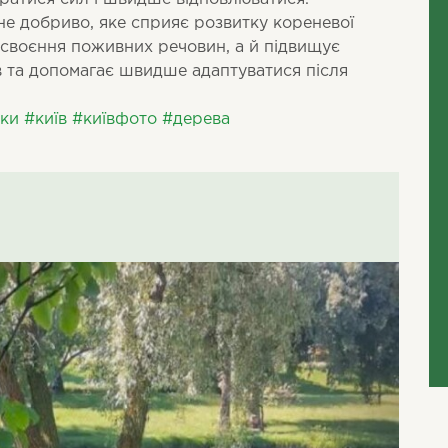
не добриво, яке сприяє розвитку кореневої
своєння поживних речовин, а й підвищує
в та допомагає швидше адаптуватися після
ки
#київ
#київфото
#дерева