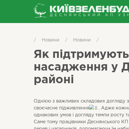
/
Новини
/
Новини
/
Як підтримують
насадження у 
районі
Однією з важливих складових догляду з
своєчасне підживлення
. Адже кожна
однакових умов і догляду темпи росту та
Саме тому працівники Деснянського К
дерев і чагарників, допомагаючи їм наб