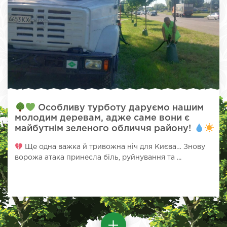
Особливу турботу даруємо нашим
молодим деревам, адже саме вони є
майбутнім зеленого обличчя району!
Ще одна важка й тривожна ніч для Києва… Знову
ворожа атака принесла біль, руйнування та ...