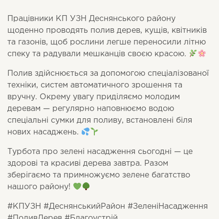
Працівники КП УЗН Деснянського району
щоденно проводять полив дерев, кущів, квітників
та газонів, щоб рослини легше переносили літню
спеку та радували мешканців своєю красою.
Полив здійснюється за допомогою спеціалізованої
техніки, систем автоматичного зрошення та
вручну. Окрему увагу приділяємо молодим
деревам — регулярно наповнюємо водою
спеціальні сумки для поливу, встановлені біля
нових насаджень.
Турбота про зелені насадження сьогодні — це
здорові та красиві дерева завтра. Разом
зберігаємо та примножуємо зелене багатство
нашого району!
#КПУЗН #ДеснянськийРайон #ЗеленіНасадження
#ПоливДерев #Благоустрій