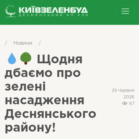
/
Новини
/
Щодня
дбаємо про
зелені
29 Червня
насадження
2026
67
Деснянського
району!