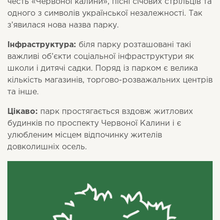
честь «Червоної калини», пісні січових стрільців та
одного з символів української незалежності. Так
з’явилася нова назва парку.
Інфраструктура:
біля парку розташовані такі
важливі об’єкти соціальної інфраструктури як
школи і дитячі садки. Поряд із парком є велика
кількість магазинів, торгово-розважальних центрів
та інше.
Цікаво:
парк простягається вздовж житлових
будинків по проспекту Червоної Калини і є
улюбленим місцем відпочинку жителів
довколишніх осель.