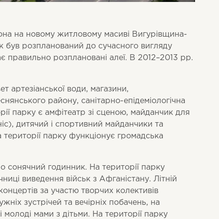
она на новому житловому масиві Вигурівщина-
ак був розпланований до сучасного вигляду
є правильно розплановані алеї. В 2012–2013 рр.
т артезіанської води, магазини,
снянського району, санітарно-епідеміологічна
рії парку є амфітеатр зі сценою, майданчик для
ніс), дитячий і спортивний майданчики та
на території парку функціонує громадська
но сонячний годинник. На території парку
чниці виведення військ з Афганістану. Літній
концертів за участю творчих колективів
жніх зустрічей та вечірніх побачень, на
 молоді мами з дітьми. На території парку