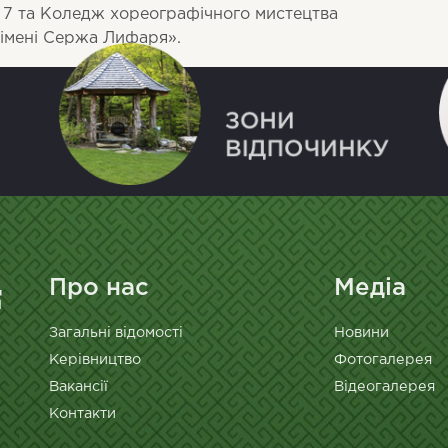
7 та Коледж хореографічного мистецтва
 імені Сержа Лифаря».
Про нас
Медіа
Загальні відомості
Новини
Керівництво
Фотогалерея
Вакансії
Відеогалерея
Контакти