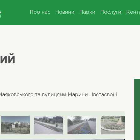
Про нас
Новини
Парки
Послуги
Конт
ий
аяковського та вулицями Марини Цвєтаєвої і