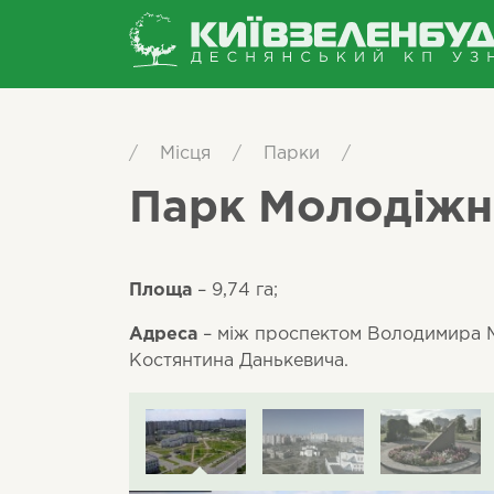
/
Місця
/
Парки
/
Парк Молодіжн
Площа
– 9,74 га;
Адреса
– між проспектом Володимира М
Костянтина Данькевича.