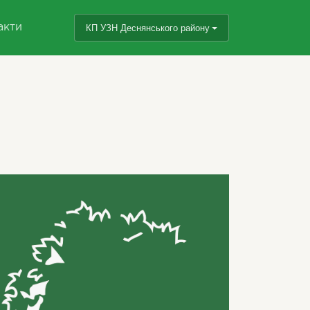
акти
КП УЗН Деснянського району