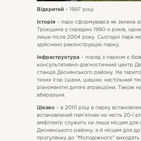
Відкритий
– 1997 році
Історія
– парк сформувався як зелена з
Троєщина у середині 1990-х років, одн
лише після 2004 року. Сьогодні парк ма
здійснено реконструкцію парку.
Інфраструктура
– поряд з парком є бюве
консультативно-діагностичний центр Де
станція Деснянського району. На терито
тихих ігор (шахи, шашки, настільний те
різноманітні дитячі атракціони. Також 
вбиральня.
Цікаво
– в 2010 році в парку встановле
встановлений пам’ятник на честь 20-ї рі
амфітеатр служить не лише місцем для 
Деснянського району, а й місцем для дру
прогулянку до “Молодіжного” виходять і