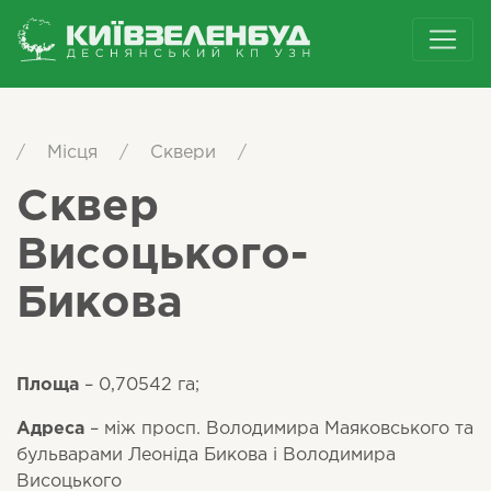
/
Місця
/
Сквери
/
Сквер
Висоцького-
Бикова
Площа
– 0,70542 га;
Адреса
– між просп. Володимира Маяковського та
бульварами Леоніда Бикова і Володимира
Висоцького